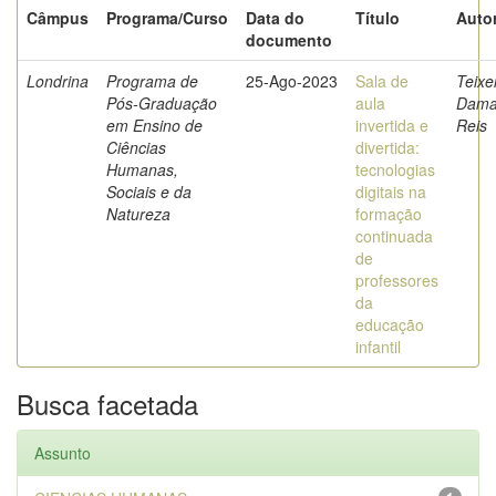
Câmpus
Programa/Curso
Data do
Título
Autor
documento
Londrina
Programa de
25-Ago-2023
Sala de
Teixei
Pós-Graduação
aula
Dama
em Ensino de
invertida e
Reis
Ciências
divertida:
Humanas,
tecnologias
Sociais e da
digitais na
Natureza
formação
continuada
de
professores
da
educação
infantil
Busca facetada
Assunto