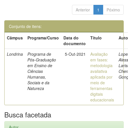
Anterior
1
Póximo
Conjunto de itens:
Câmpus
Programa/Curso
Data do
Título
Auto
documento
Londrina
Programa de
5-Out-2021
Avaliação
Lope
Pós-Graduação
em fases:
Ales
em Ensino de
metodologia
Laris
Ciências
avaliativa
Cherr
Humanas,
aplicada por
Gonç
Sociais e da
meio de
Natureza
ferramentas
digitais
educacionais
Busca facetada
Autor