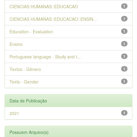
CIENCIAS HUMANAS::EDUCACAO
1
CIENCIAS HUMANAS::EDUCACAO::ENSIN...
1
Education - Evaluation
1
Ensino
1
Portuguese language - Study and t...
1
Textos - Gênero
1
Texts - Gender
1
Data de Publicação
2021
1
Possuem Arquivo(s)