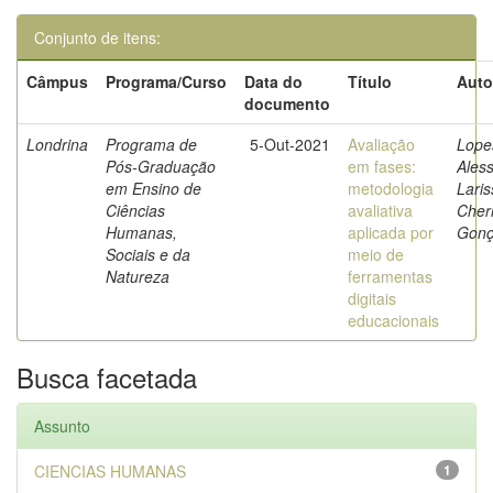
Conjunto de itens:
Câmpus
Programa/Curso
Data do
Título
Auto
documento
Londrina
Programa de
5-Out-2021
Avaliação
Lope
Pós-Graduação
em fases:
Ales
em Ensino de
metodologia
Laris
Ciências
avaliativa
Cherr
Humanas,
aplicada por
Gonç
Sociais e da
meio de
Natureza
ferramentas
digitais
educacionais
Busca facetada
Assunto
CIENCIAS HUMANAS
1