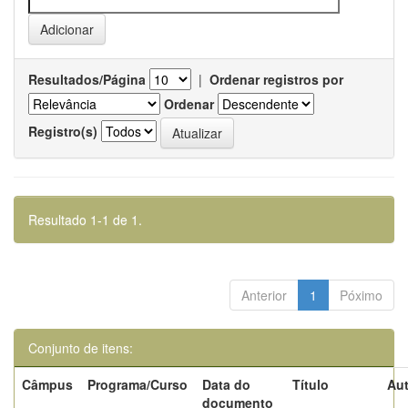
Resultados/Página
|
Ordenar registros por
Ordenar
Registro(s)
Resultado 1-1 de 1.
Anterior
1
Póximo
Conjunto de itens:
Câmpus
Programa/Curso
Data do
Título
Aut
documento