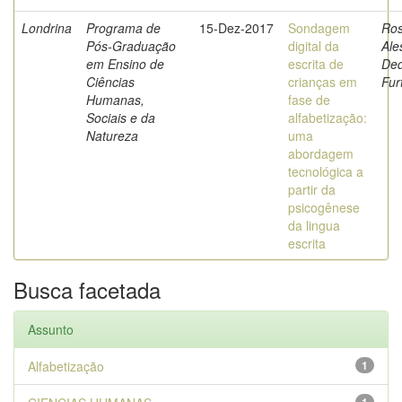
Londrina
Programa de
15-Dez-2017
Sondagem
Ros
Pós-Graduação
digital da
Ale
em Ensino de
escrita de
De
Ciências
crianças em
Fur
Humanas,
fase de
Sociais e da
alfabetização:
Natureza
uma
abordagem
tecnológica a
partir da
psicogênese
da lingua
escrita
Busca facetada
Assunto
Alfabetização
1