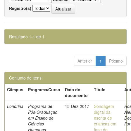
Registro(s)
Resultado 1-1 de 1.
Anterior
1
Póximo
Conjunto de itens:
Câmpus
Programa/Curso
Data do
Título
Aut
documento
Londrina
Programa de
15-Dez-2017
Sondagem
Ros
Pós-Graduação
digital da
Ale
em Ensino de
escrita de
De
Ciências
crianças em
Fur
Humanas,
fase de