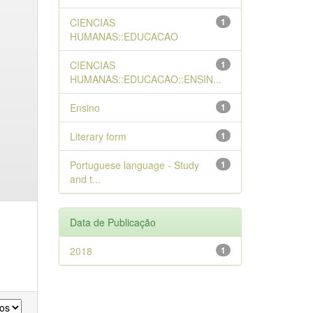
CIENCIAS
1
HUMANAS::EDUCACAO
CIENCIAS
1
HUMANAS::EDUCACAO::ENSIN...
Ensino
1
Literary form
1
Portuguese language - Study
1
and t...
Data de Publicação
2018
1