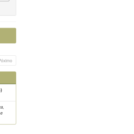
Póximo
s)
a,
me
e