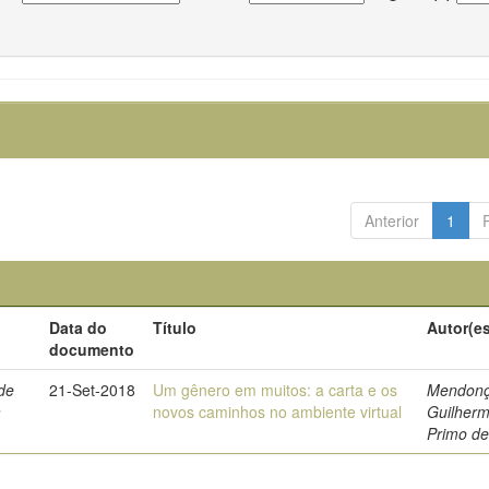
Anterior
1
Data do
Título
Autor(e
documento
de
21-Set-2018
Um gênero em muitos: a carta e os
Mendonç
a
novos caminhos no ambiente virtual
Guilher
Primo d