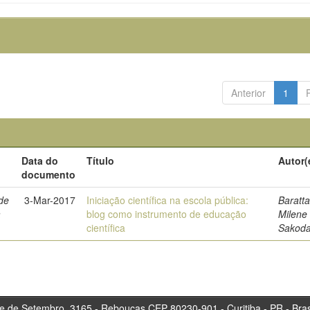
Anterior
1
Data do
Título
Autor(
documento
de
3-Mar-2017
Iniciação científica na escola pública:
Baratta
a
blog como instrumento de educação
Milene
científica
Sakod
tembro, 3165 - Rebouças CEP 80230-901 - Curitiba 