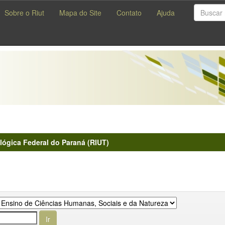
Sobre o Riut
Mapa do Site
Contato
Ajuda
lógica Federal do Paraná (RIUT)