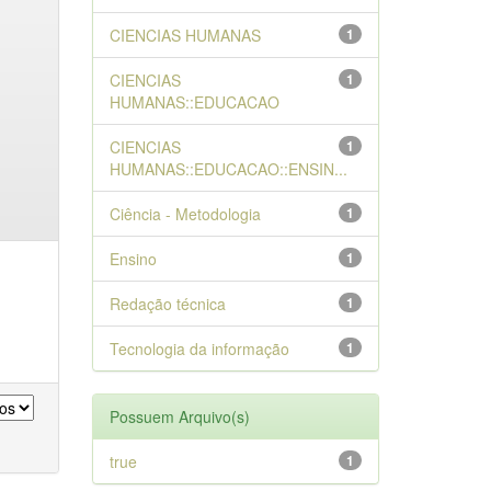
CIENCIAS HUMANAS
1
CIENCIAS
1
HUMANAS::EDUCACAO
CIENCIAS
1
HUMANAS::EDUCACAO::ENSIN...
Ciência - Metodologia
1
Ensino
1
Redação técnica
1
Tecnologia da informação
1
Possuem Arquivo(s)
true
1