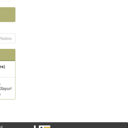
Póximo
es)
,
 Sayuri
a
- PR - Brasil