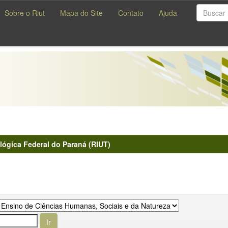
Sobre o Riut
Mapa do Site
Contato
Ajuda
lógica Federal do Paraná (RIUT)