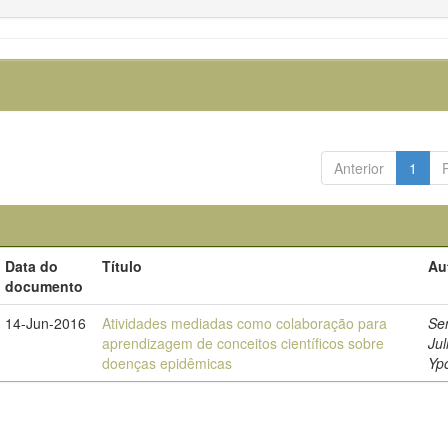
Anterior
1
Data do
Título
Au
documento
14-Jun-2016
Atividades mediadas como colaboração para
Se
aprendizagem de conceitos científicos sobre
Jul
doenças epidêmicas
Ypo