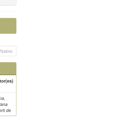
Póximo
tor(es)
na,
iana
rti de