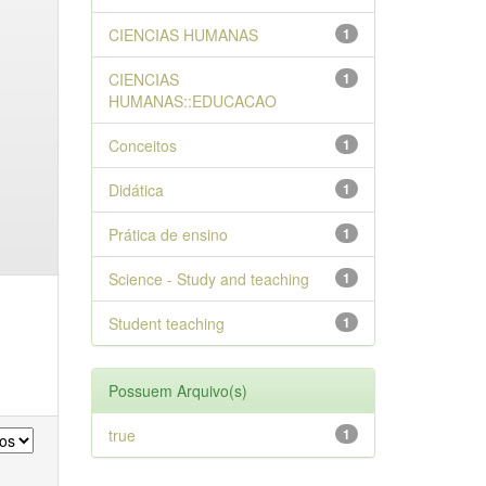
CIENCIAS HUMANAS
1
CIENCIAS
1
HUMANAS::EDUCACAO
Conceitos
1
Didática
1
Prática de ensino
1
Science - Study and teaching
1
Student teaching
1
Possuem Arquivo(s)
true
1