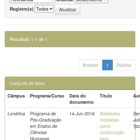
Registro(s)
Resultado 1-1 de 1.
Anterior
1
Póximo
Conjunto de itens:
Câmpus
Programa/Curso
Data do
Título
Aut
documento
Londrina
Programa de
14-Jun-2016
Atividades
Se
Pós-Graduação
mediadas
Jul
em Ensino de
como
Ypo
Ciências
colaboração
Humanas,
para