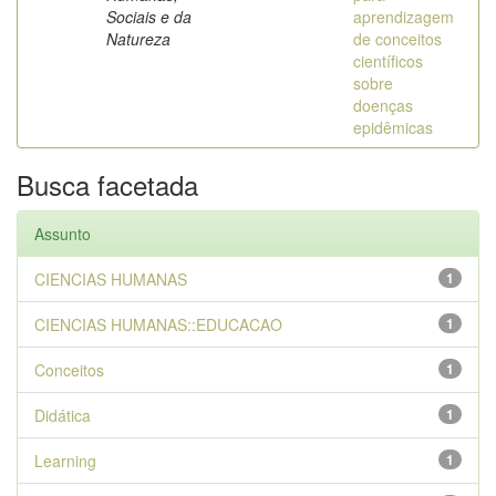
Sociais e da
aprendizagem
Natureza
de conceitos
científicos
sobre
doenças
epidêmicas
Busca facetada
Assunto
CIENCIAS HUMANAS
1
CIENCIAS HUMANAS::EDUCACAO
1
Conceitos
1
Didática
1
Learning
1