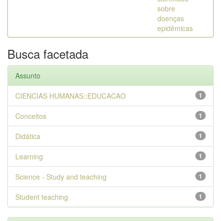
sobre
doenças
epidêmicas
Busca facetada
Assunto
CIENCIAS HUMANAS::EDUCACAO
1
Conceitos
1
Didática
1
Learning
1
Science - Study and teaching
1
Student teaching
1