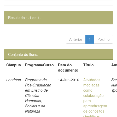
Resultado 1-1 de 1.
Anterior
1
Póximo
Conjunto de itens:
Câmpus
Programa/Curso
Data do
Título
Aut
documento
Londrina
Programa de
14-Jun-2016
Atividades
Se
Pós-Graduação
mediadas
Jul
em Ensino de
como
Ypo
Ciências
colaboração
Humanas,
para
Sociais e da
aprendizagem
Natureza
de conceitos
científicos