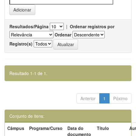
Resultados/Página
|
Ordenar registros por
Ordenar
Registro(s)
Resultado 1-1 de 1.
Anterior
1
Póximo
Conjunto de itens:
Câmpus
Programa/Curso
Data do
Título
Aut
documento