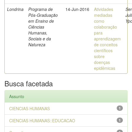
Londrina
Programa de
14-Jun-2016
Atividades
Se
Pós-Graduação
mediadas
Jul
em Ensino de
como
Ypo
Ciências
colaboração
Humanas,
para
Sociais e da
aprendizagem
Natureza
de conceitos
científicos
sobre
doenças
epidêmicas
Busca facetada
Assunto
CIENCIAS HUMANAS
1
CIENCIAS HUMANAS::EDUCACAO
1