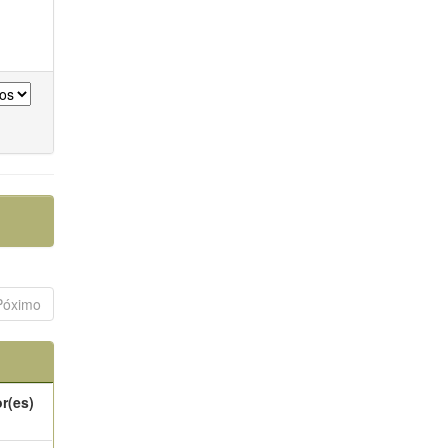
Póximo
r(es)