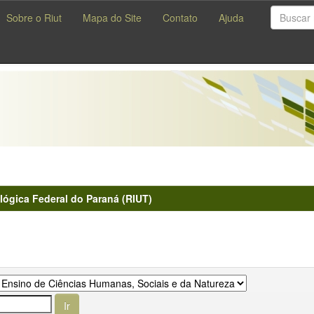
Sobre o Riut
Mapa do Site
Contato
Ajuda
lógica Federal do Paraná (RIUT)