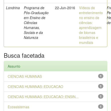
Londrina
Programa de
22-Jun-2016
Vídeos de
Fr
Pós-Graduação
entretenimento
Pe
em Ensino de
no ensino de
He
Ciências
ciências:
de
Humanas,
aprendizagem
Sociais e da
de biomas
Natureza
brasileiros e
mundiais
Busca facetada
Assunto
CIENCIAS HUMANAS
1
CIENCIAS HUMANAS::EDUCACAO
1
CIENCIAS HUMANAS::EDUCACAO::ENSIN...
1
Ecossistemas
1