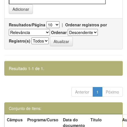
Resultados/Página
|
Ordenar registros por
Ordenar
Registro(s)
Resultado 1-1 de 1.
Anterior
1
Póximo
Conjunto de itens:
Câmpus
Programa/Curso
Data do
Título
Au
documento