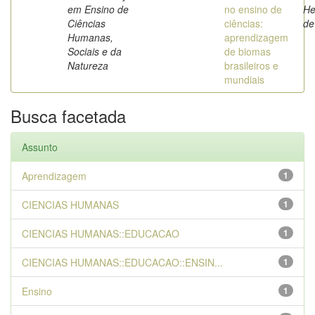
em Ensino de
no ensino de
He
Ciências
ciências:
de
Humanas,
aprendizagem
Sociais e da
de biomas
Natureza
brasileiros e
mundiais
Busca facetada
Assunto
Aprendizagem
1
CIENCIAS HUMANAS
1
CIENCIAS HUMANAS::EDUCACAO
1
CIENCIAS HUMANAS::EDUCACAO::ENSIN...
1
Ensino
1