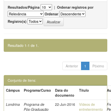
Resultados/Página
|
Ordenar registros por
Ordenar
Registro(s)
Resultado 1-1 de 1.
Anterior
1
Póximo
Conjunto de itens:
Câmpus
Programa/Curso
Data do
Título
Au
documento
Londrina
Programa de
22-Jun-2016
Vídeos de
Fr
Pós-Graduação
entretenimento
Pe