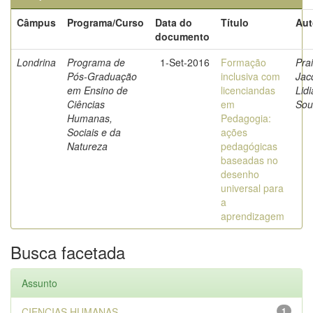
Câmpus
Programa/Curso
Data do
Título
Aut
documento
Londrina
Programa de
1-Set-2016
Formação
Prai
Pós-Graduação
inclusiva com
Jac
em Ensino de
licenciandas
Lid
Ciências
em
Sou
Humanas,
Pedagogia:
Sociais e da
ações
Natureza
pedagógicas
baseadas no
desenho
universal para
a
aprendizagem
Busca facetada
Assunto
CIENCIAS HUMANAS
1