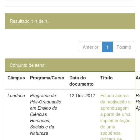
Resultado 1-1 de 1.
Anterior
1
Póximo
Conjunto de itens:
Câmpus
Programa/Curso
Data do
Título
A
documento
Londrina
Programa de
12-Dez-2017
Estudo acerca
Ro
Pós-Graduação
da motivação e
R
em Ensino de
aprendizagem
A
Ciências
a partir de uma
Humanas,
implementação
Sociais e da
de uma
Natureza
sequência
didática de