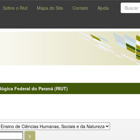
Sobre o Riut
Mapa do Site
Contato
Ajuda
lógica Federal do Paraná (RIUT)