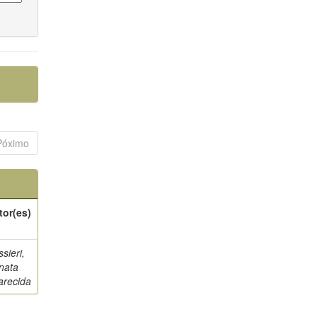
Póximo
tor(es)
sieri,
nata
arecida