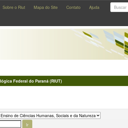
Sobre o Riut
Mapa do Site
Contato
Ajuda
lógica Federal do Paraná (RIUT)