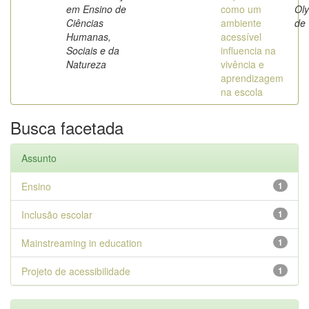
em Ensino de
como um
Ol
Ciências
ambiente
de
Humanas,
acessível
Sociais e da
influencia na
Natureza
vivência e
aprendizagem
na escola
Busca facetada
Assunto
Ensino
1
Inclusão escolar
1
Mainstreaming in education
1
Projeto de acessibilidade
1