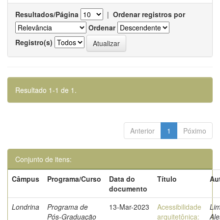
Resultados/Página
|
Ordenar registros por
Ordenar
Registro(s)
Resultado 1-1 de 1.
Anterior
1
Póximo
Conjunto de itens:
Câmpus
Programa/Curso
Data do
Título
Au
documento
Londrina
Programa de
13-Mar-2023
Acessibilidade
Lim
Pós-Graduação
arquitetônica:
Al