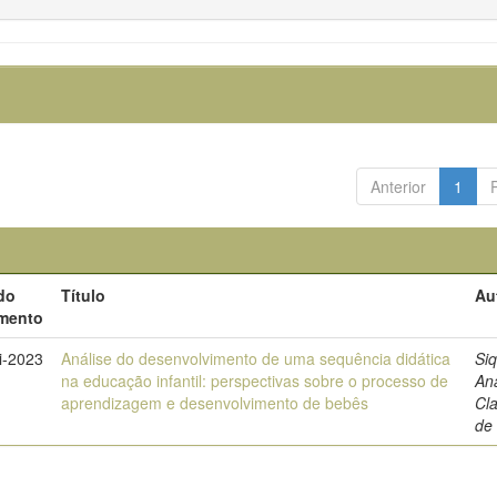
Anterior
1
do
Título
Au
mento
i-2023
Análise do desenvolvimento de uma sequência didática
Siq
na educação infantil: perspectivas sobre o processo de
An
aprendizagem e desenvolvimento de bebês
Cl
de