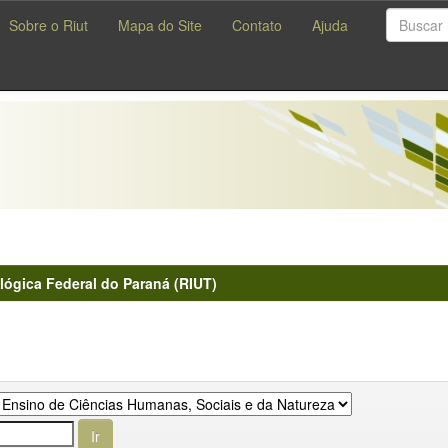
Sobre o Riut
Mapa do Site
Contato
Ajuda
lógica Federal do Paraná (RIUT)