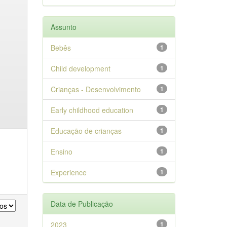
Assunto
Bebês
1
Child development
1
Crianças - Desenvolvimento
1
Early childhood education
1
Educação de crianças
1
Ensino
1
Experience
1
Data de Publicação
2023
1