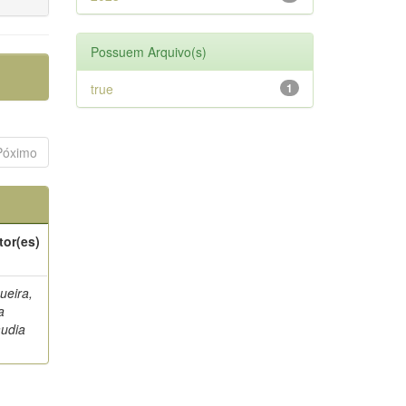
Possuem Arquivo(s)
true
1
Póximo
tor(es)
ueira,
a
audia