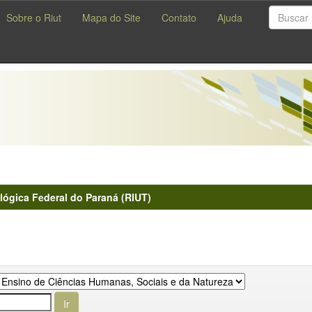
Sobre o Riut
Mapa do Site
Contato
Ajuda
lógica Federal do Paraná (RIUT)