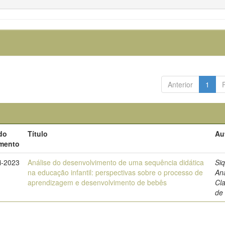
Anterior
1
do
Título
Au
mento
i-2023
Análise do desenvolvimento de uma sequência didática
Siq
na educação infantil: perspectivas sobre o processo de
An
aprendizagem e desenvolvimento de bebês
Cl
de