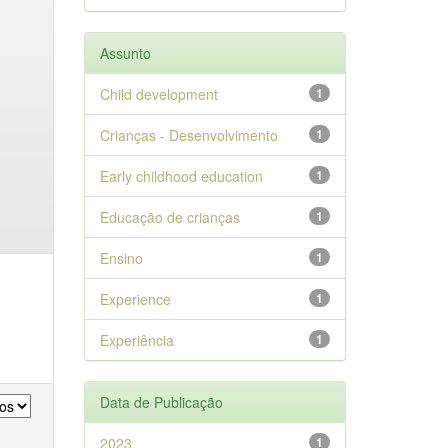
Assunto
Child development
1
Crianças - Desenvolvimento
1
Early childhood education
1
Educação de crianças
1
Ensino
1
Experience
1
Experiência
1
Data de Publicação
2023
1