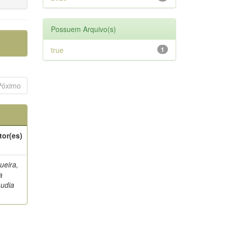
Possuem Arquivo(s)
true
1
Póximo
tor(es)
ueira,
a
audia