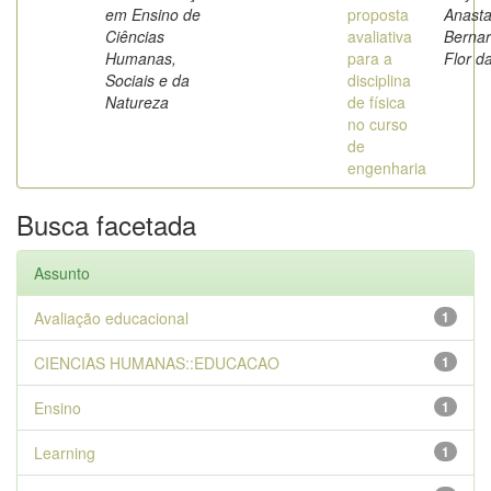
em Ensino de
proposta
Anasta
Ciências
avaliativa
Berna
Humanas,
para a
Flor d
Sociais e da
disciplina
Natureza
de física
no curso
de
engenharia
Busca facetada
Assunto
Avaliação educacional
1
CIENCIAS HUMANAS::EDUCACAO
1
Ensino
1
Learning
1