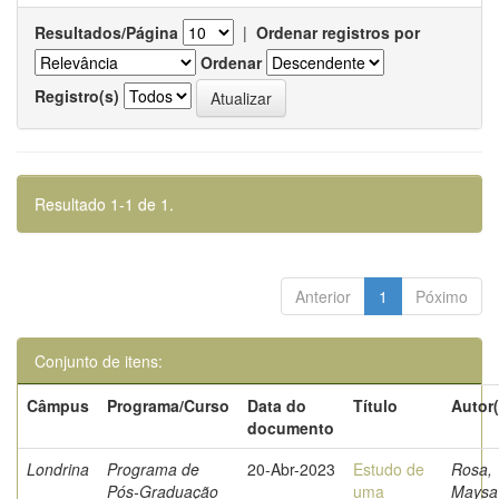
Resultados/Página
|
Ordenar registros por
Ordenar
Registro(s)
Resultado 1-1 de 1.
Anterior
1
Póximo
Conjunto de itens:
Câmpus
Programa/Curso
Data do
Título
Autor(
documento
Londrina
Programa de
20-Abr-2023
Estudo de
Rosa,
Pós-Graduação
uma
Maysa