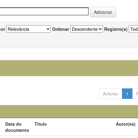
por
Ordenar
Registro(s)
Anterior
1
Data do
Título
Autor(es)
documento