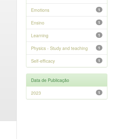
Emotions
1
Ensino
1
Learning
1
Physics - Study and teaching
1
Self-efficacy
1
Data de Publicação
2023
1