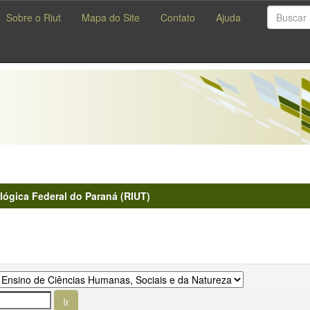
Sobre o Riut
Mapa do Site
Contato
Ajuda
lógica Federal do Paraná (RIUT)