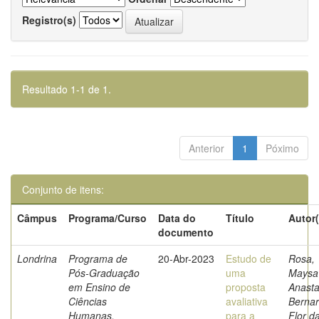
Registro(s)
Resultado 1-1 de 1.
Anterior
1
Póximo
Conjunto de itens:
Câmpus
Programa/Curso
Data do
Título
Autor(
documento
Londrina
Programa de
20-Abr-2023
Estudo de
Rosa,
Pós-Graduação
uma
Maysa
em Ensino de
proposta
Anasta
Ciências
avaliativa
Berna
Humanas,
para a
Flor d