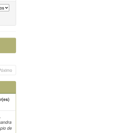
Póximo
r(es)
,
sandra
pio de