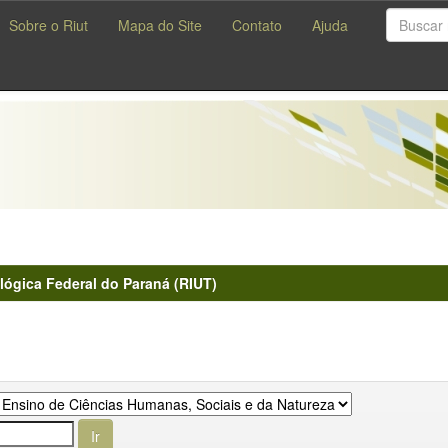
Sobre o Riut
Mapa do Site
Contato
Ajuda
lógica Federal do Paraná (RIUT)