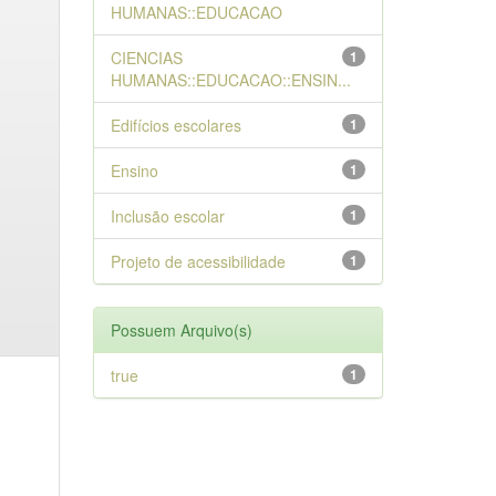
HUMANAS::EDUCACAO
CIENCIAS
1
HUMANAS::EDUCACAO::ENSIN...
Edifícios escolares
1
Ensino
1
Inclusão escolar
1
Projeto de acessibilidade
1
Possuem Arquivo(s)
true
1