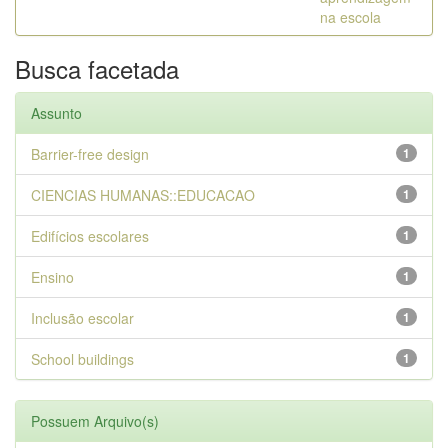
na escola
Busca facetada
Assunto
Barrier-free design
1
CIENCIAS HUMANAS::EDUCACAO
1
Edifícios escolares
1
Ensino
1
Inclusão escolar
1
School buildings
1
Possuem Arquivo(s)