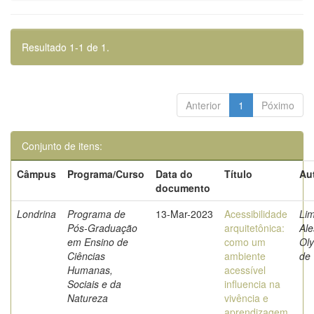
Resultado 1-1 de 1.
Anterior
1
Póximo
Conjunto de itens:
Câmpus
Programa/Curso
Data do
Título
Au
documento
Londrina
Programa de
13-Mar-2023
Acessibilidade
Lim
Pós-Graduação
arquitetônica:
Al
em Ensino de
como um
Ol
Ciências
ambiente
de
Humanas,
acessível
Sociais e da
influencia na
Natureza
vivência e
aprendizagem