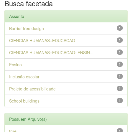
Busca facetada
Assunto
Barrier-free design
1
CIENCIAS HUMANAS::EDUCACAO
1
CIENCIAS HUMANAS::EDUCACAO::ENSIN...
1
Ensino
1
Inclusão escolar
1
Projeto de acessibilidade
1
School buildings
1
Possuem Arquivo(s)
true
1