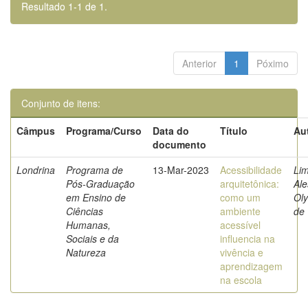
Resultado 1-1 de 1.
Anterior
1
Póximo
Conjunto de itens:
Câmpus
Programa/Curso
Data do
Título
Au
documento
Londrina
Programa de
13-Mar-2023
Acessibilidade
Lim
Pós-Graduação
arquitetônica:
Al
em Ensino de
como um
Ol
Ciências
ambiente
de
Humanas,
acessível
Sociais e da
influencia na
Natureza
vivência e
aprendizagem
na escola