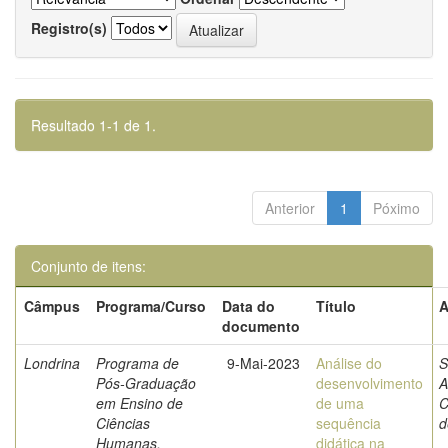
Registro(s)
Resultado 1-1 de 1.
Anterior
1
Póximo
Conjunto de itens:
Câmpus
Programa/Curso
Data do
Título
A
documento
Londrina
Programa de
9-Mai-2023
Análise do
S
Pós-Graduação
desenvolvimento
A
em Ensino de
de uma
C
Ciências
sequência
d
Humanas,
didática na