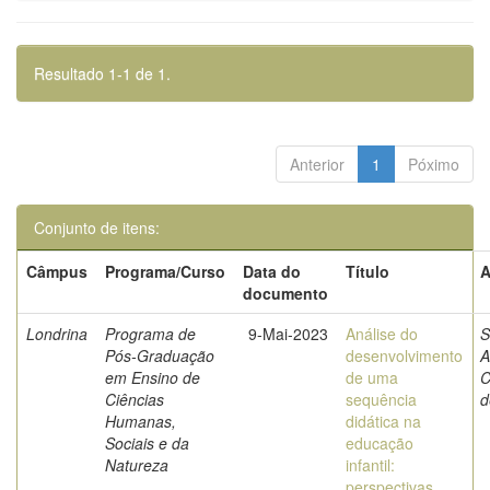
Resultado 1-1 de 1.
Anterior
1
Póximo
Conjunto de itens:
Câmpus
Programa/Curso
Data do
Título
A
documento
Londrina
Programa de
9-Mai-2023
Análise do
S
Pós-Graduação
desenvolvimento
A
em Ensino de
de uma
C
Ciências
sequência
d
Humanas,
didática na
Sociais e da
educação
Natureza
infantil:
perspectivas