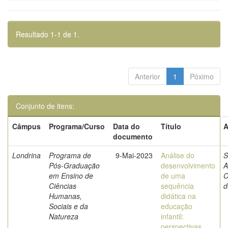
Resultado 1-1 de 1.
Anterior
1
Póximo
Conjunto de itens:
Câmpus
Programa/Curso
Data do
Título
A
documento
Londrina
Programa de
9-Mai-2023
Análise do
S
Pós-Graduação
desenvolvimento
A
em Ensino de
de uma
C
Ciências
sequência
d
Humanas,
didática na
Sociais e da
educação
Natureza
infantil:
perspectivas