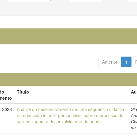
Anterior
1
do
Título
Au
mento
i-2023
Análise do desenvolvimento de uma sequência didática
Siq
na educação infantil: perspectivas sobre o processo de
An
aprendizagem e desenvolvimento de bebês
Cl
de