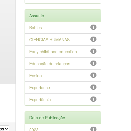
Assunto
Babies
1
CIENCIAS HUMANAS
1
Early childhood education
1
Educação de crianças
1
Ensino
1
Experience
1
Experiência
1
Data de Publicação
2023
1