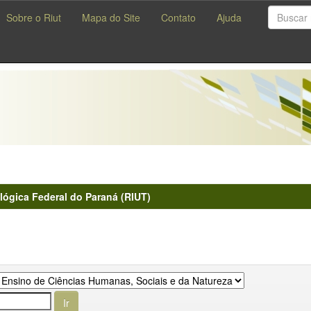
Sobre o Riut
Mapa do Site
Contato
Ajuda
lógica Federal do Paraná (RIUT)