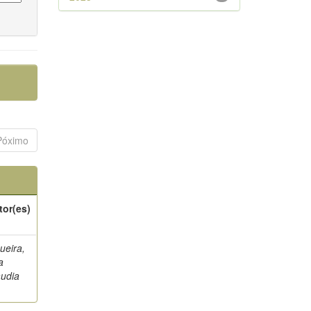
Póximo
tor(es)
ueira,
a
audia