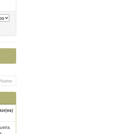
Póximo
tor(es)
ueira,
a