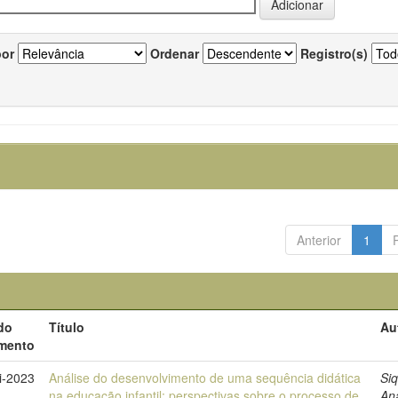
por
Ordenar
Registro(s)
Anterior
1
do
Título
Au
mento
i-2023
Análise do desenvolvimento de uma sequência didática
Siq
na educação infantil: perspectivas sobre o processo de
An