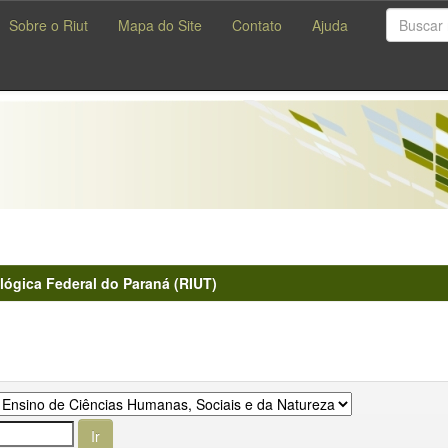
Sobre o Riut
Mapa do Site
Contato
Ajuda
lógica Federal do Paraná (RIUT)