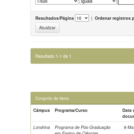
Resultados/Página
|
Ordenar registros 
Resultado 1-1 de 1.
Conjunto de itens:
Câmpus
Programa/Curso
Data 
docu
Londrina
Programa de Pós-Graduação
9-Ma
em Ensino de Ciências