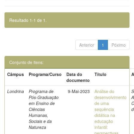
Resultado 1-1 de 1.
Anterior
1
Póximo
Conjunto de itens:
Câmpus
Programa/Curso
Data do
Título
A
documento
Londrina
Programa de
9-Mai-2023
Análise do
S
Pós-Graduação
desenvolvimento
A
em Ensino de
de uma
C
Ciências
sequência
d
Humanas,
didática na
Sociais e da
educação
Natureza
infantil:
perspectivas