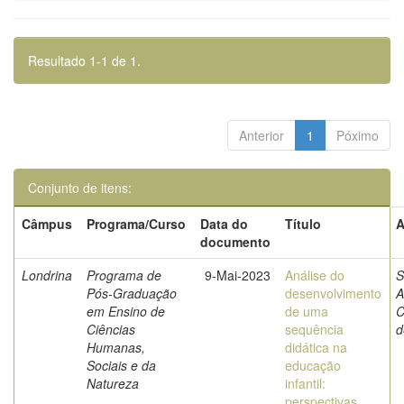
Resultado 1-1 de 1.
Anterior
1
Póximo
Conjunto de itens:
Câmpus
Programa/Curso
Data do
Título
A
documento
Londrina
Programa de
9-Mai-2023
Análise do
S
Pós-Graduação
desenvolvimento
A
em Ensino de
de uma
C
Ciências
sequência
d
Humanas,
didática na
Sociais e da
educação
Natureza
infantil:
perspectivas