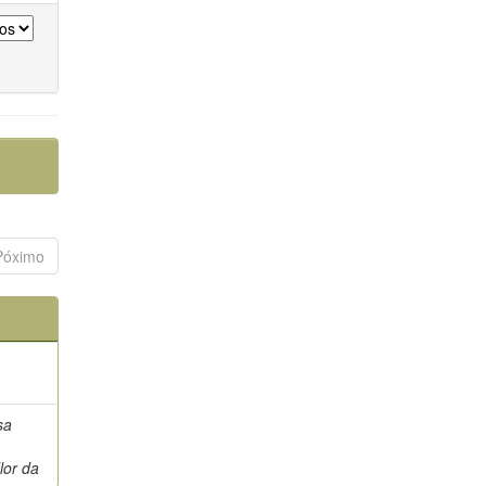
Póximo
sa
lor da