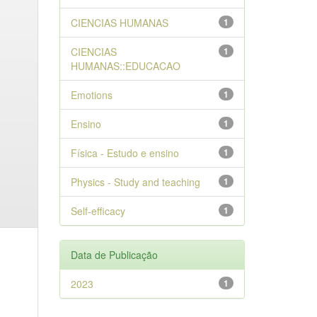
CIENCIAS HUMANAS
1
CIENCIAS
1
HUMANAS::EDUCACAO
Emotions
1
Ensino
1
Física - Estudo e ensino
1
Physics - Study and teaching
1
Self-efficacy
1
Data de Publicação
2023
1