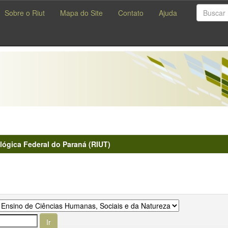
Sobre o Riut
Mapa do Site
Contato
Ajuda
lógica Federal do Paraná (RIUT)