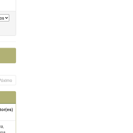
Póximo
tor(es)
va,
una