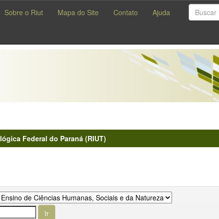
Sobre o Riut
Mapa do Site
Contato
Ajuda
lógica Federal do Paraná (RIUT)