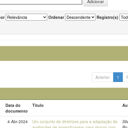
por
Ordenar
Registro(s)
Anterior
1
Data do
Título
Au
documento
4-Abr-2024
Um conjunto de diretrizes para a adaptação de
Sil
avaliações de aprendizagem para alunos com
Br