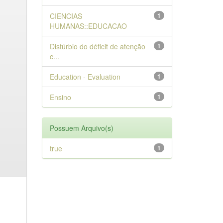
CIENCIAS
1
HUMANAS::EDUCACAO
Distúrbio do déficit de atenção
1
c...
Education - Evaluation
1
Ensino
1
Possuem Arquivo(s)
true
1