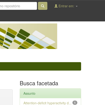
Entrar em:
Busca facetada
Assunto
Attention-deficit hyperactivity d...
1