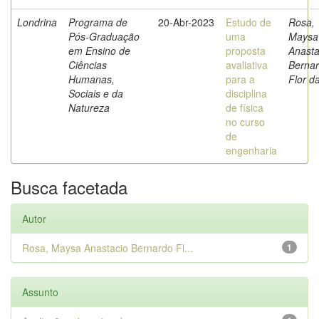
Londrina
Programa de
20-Abr-2023
Estudo de
Rosa,
Pós-Graduação
uma
Maysa
em Ensino de
proposta
Anasta
Ciências
avaliativa
Berna
Humanas,
para a
Flor d
Sociais e da
disciplina
Natureza
de física
no curso
de
engenharia
Busca facetada
Autor
Rosa, Maysa Anastacio Bernardo Fl...
1
Assunto