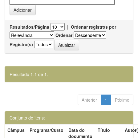
Resultados/Página
|
Ordenar registros por
Ordenar
Registro(s)
Resultado 1-1 de 1.
Anterior
1
Póximo
Conjunto de itens:
Câmpus
Programa/Curso
Data do
Título
Autor(
documento