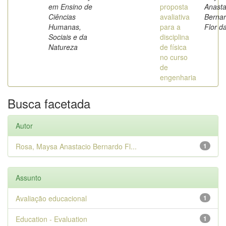
em Ensino de
proposta
Anasta
Ciências
avaliativa
Berna
Humanas,
para a
Flor d
Sociais e da
disciplina
Natureza
de física
no curso
de
engenharia
Busca facetada
Autor
Rosa, Maysa Anastacio Bernardo Fl...
1
Assunto
Avaliação educacional
1
Education - Evaluation
1