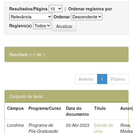
Resultados/Página
|
Ordenar registros por
Ordenar
Registro(s)
Resultado 1-1 de 1.
Anterior
1
Póximo
Conjunto de itens:
Câmpus
Programa/Curso
Data do
Título
Autor(
documento
Londrina
Programa de
20-Abr-2023
Estudo de
Rosa,
Pós-Graduação
uma
Maysa