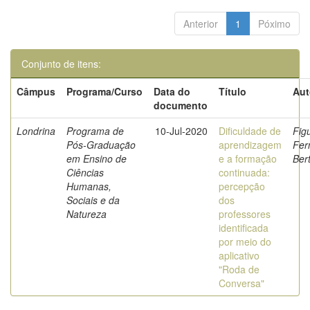
Anterior
1
Póximo
Conjunto de itens:
Câmpus
Programa/Curso
Data do
Título
Aut
documento
Londrina
Programa de
10-Jul-2020
Dificuldade de
Fig
Pós-Graduação
aprendizagem
Fer
em Ensino de
e a formação
Ber
Ciências
continuada:
Humanas,
percepção
Sociais e da
dos
Natureza
professores
identificada
por meio do
aplicativo
"Roda de
Conversa"