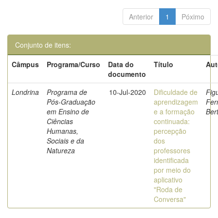
Anterior
1
Póximo
Conjunto de itens:
Câmpus
Programa/Curso
Data do
Título
Aut
documento
Londrina
Programa de
10-Jul-2020
Dificuldade de
Fig
Pós-Graduação
aprendizagem
Fer
em Ensino de
e a formação
Ber
Ciências
continuada:
Humanas,
percepção
Sociais e da
dos
Natureza
professores
identificada
por meio do
aplicativo
"Roda de
Conversa"