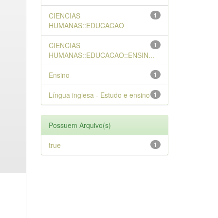
CIENCIAS
1
HUMANAS::EDUCACAO
CIENCIAS
1
HUMANAS::EDUCACAO::ENSIN...
Ensino
1
Língua inglesa - Estudo e ensino
1
Possuem Arquivo(s)
true
1