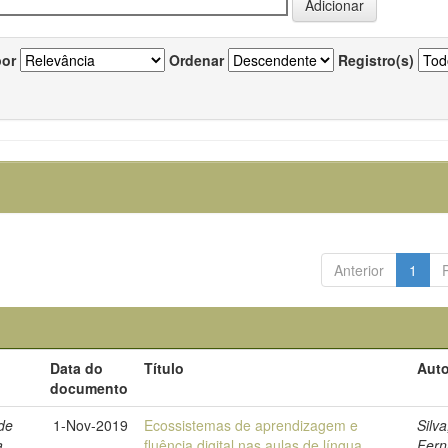
por
Ordenar
Registro(s)
Anterior
1
Data do
Título
Auto
documento
de
1-Nov-2019
Ecossistemas de aprendizagem e
Silva
a
fluência digital nas aulas de língua
Fer