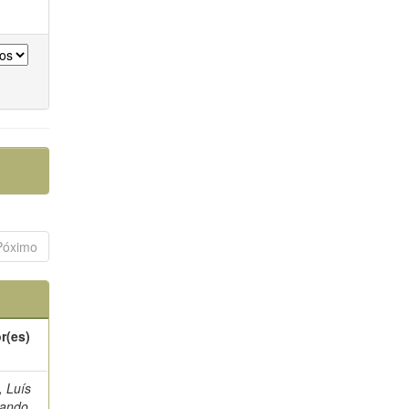
Póximo
r(es)
, Luís
nando