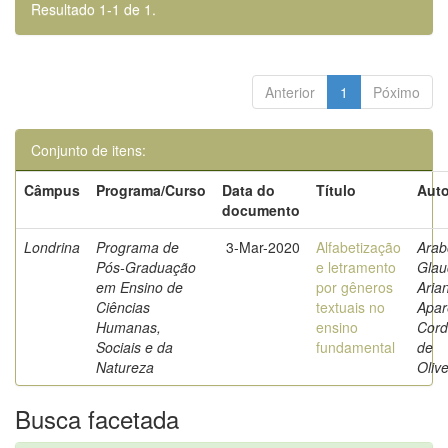
Resultado 1-1 de 1.
Anterior
1
Póximo
Conjunto de itens:
Câmpus
Programa/Curso
Data do
Título
Auto
documento
Londrina
Programa de
3-Mar-2020
Alfabetização
Arab
Pós-Graduação
e letramento
Glau
em Ensino de
por gêneros
Aria
Ciências
textuais no
Apar
Humanas,
ensino
Cord
Sociais e da
fundamental
de
Natureza
Olive
Busca facetada