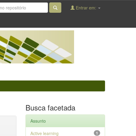
Entrar em:
Busca facetada
Assunto
Active learning
1