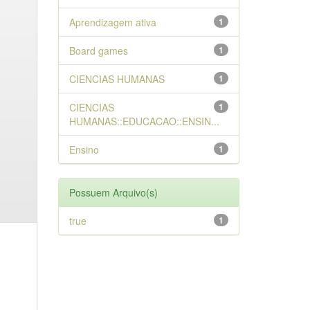
Aprendizagem ativa
1
Board games
1
CIENCIAS HUMANAS
1
CIENCIAS
1
HUMANAS::EDUCACAO::ENSIN...
Ensino
1
Possuem Arquivo(s)
true
1