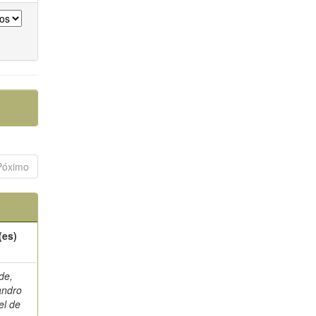
Póximo
(es)
de,
andro
el de