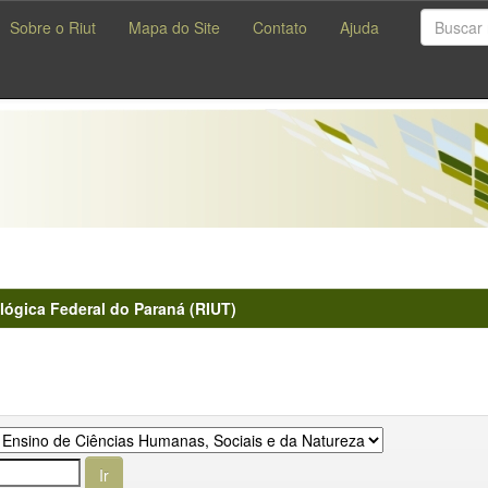
Sobre o Riut
Mapa do Site
Contato
Ajuda
lógica Federal do Paraná (RIUT)