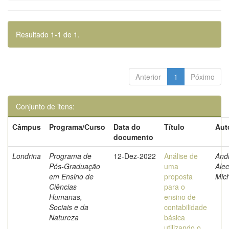
Resultado 1-1 de 1.
Anterior
1
Póximo
Conjunto de itens:
Câmpus
Programa/Curso
Data do
Título
Aut
documento
Londrina
Programa de
12-Dez-2022
Análise de
And
Pós-Graduação
uma
Ale
em Ensino de
proposta
Mic
Ciências
para o
Humanas,
ensino de
Sociais e da
contabilidade
Natureza
básica
utilizando o