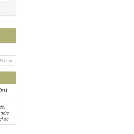
Póximo
(es)
de,
andro
el de