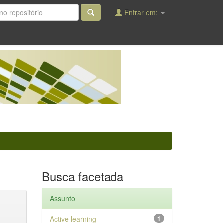
Entrar em:
Busca facetada
Assunto
Active learning
1