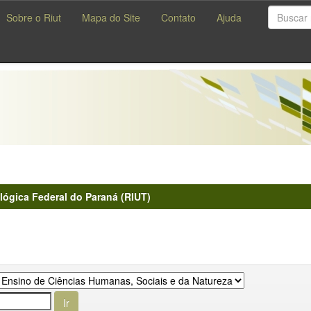
Sobre o Riut
Mapa do Site
Contato
Ajuda
lógica Federal do Paraná (RIUT)