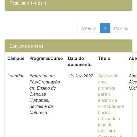
Resultado 1-1 de 1.
Anterior
1
Póximo
Conjunto de itens:
Câmpus
Programa/Curso
Data do
Título
Aut
documento
Londrina
Programa de
12-Dez-2022
Análise de
And
Pós-Graduação
uma
Ale
em Ensino de
proposta
Mic
Ciências
para o
Humanas,
ensino de
Sociais e da
contabilidade
Natureza
básica
utilizando o
jogo de
tabuleiro
Contador_Jr