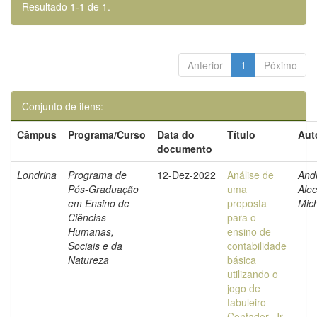
Resultado 1-1 de 1.
Anterior
1
Póximo
Conjunto de itens:
Câmpus
Programa/Curso
Data do
Título
Aut
documento
Londrina
Programa de
12-Dez-2022
Análise de
And
Pós-Graduação
uma
Ale
em Ensino de
proposta
Mic
Ciências
para o
Humanas,
ensino de
Sociais e da
contabilidade
Natureza
básica
utilizando o
jogo de
tabuleiro
Contador_Jr