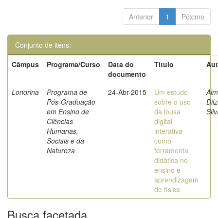
Anterior
1
Póximo
Conjunto de itens:
Câmpus
Programa/Curso
Data do
Título
Aut
documento
Londrina
Programa de
24-Abr-2015
Um estudo
Alm
Pós-Graduação
sobre o uso
Dil
em Ensino de
da lousa
Silv
Ciências
digital
Humanas,
interativa
Sociais e da
como
Natureza
ferramenta
didática no
ensino e
aprendizagem
de física
Busca facetada