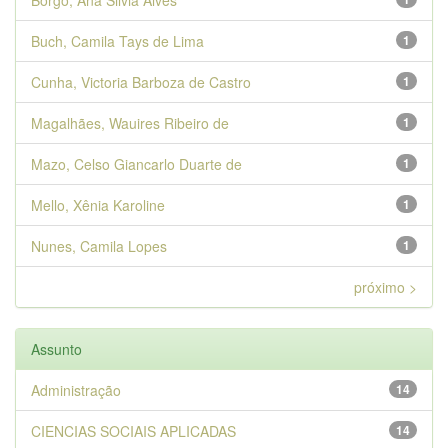
Borgo, Ana Silvia Alves
Buch, Camila Tays de Lima
1
Cunha, Victoria Barboza de Castro
1
Magalhães, Wauires Ribeiro de
1
Mazo, Celso Giancarlo Duarte de
1
Mello, Xênia Karoline
1
Nunes, Camila Lopes
1
próximo >
Assunto
Administração
14
CIENCIAS SOCIAIS APLICADAS
14