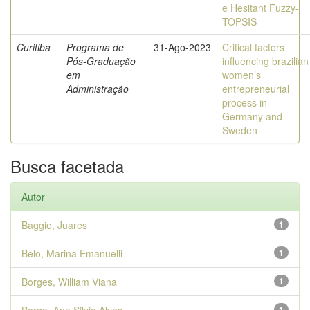
e Hesitant Fuzzy-
TOPSIS
Curitiba
Programa de
31-Ago-2023
Critical factors
Pós-Graduação
influencing brazilian
em
women’s
Administração
entrepreneurial
process in
Germany and
Sweden
Busca facetada
Autor
Baggio, Juares
1
Belo, Marina Emanuelli
1
Borges, William Viana
1
1