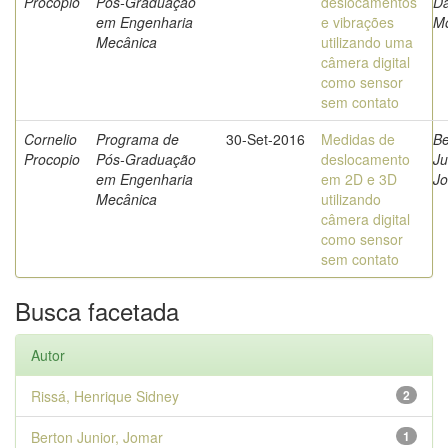
Procopio
Pós-Graduação
deslocamentos
Da
em Engenharia
e vibrações
Mo
Mecânica
utilizando uma
câmera digital
como sensor
sem contato
Cornelio
Programa de
30-Set-2016
Medidas de
Be
Procopio
Pós-Graduação
deslocamento
Ju
em Engenharia
em 2D e 3D
J
Mecânica
utilizando
câmera digital
como sensor
sem contato
Busca facetada
Autor
Rissá, Henrique Sidney
2
Berton Junior, Jomar
1