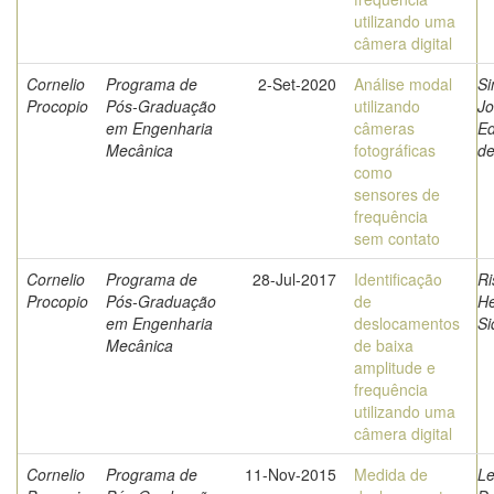
utilizando uma
câmera digital
Cornelio
Programa de
2-Set-2020
Análise modal
Si
Procopio
Pós-Graduação
utilizando
Jo
em Engenharia
câmeras
E
Mecânica
fotográficas
de
como
sensores de
frequência
sem contato
Cornelio
Programa de
28-Jul-2017
Identificação
Ri
Procopio
Pós-Graduação
de
He
em Engenharia
deslocamentos
Si
Mecânica
de baixa
amplitude e
frequência
utilizando uma
câmera digital
Cornelio
Programa de
11-Nov-2015
Medida de
Le