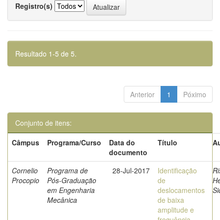
Registro(s)
Resultado 1-5 de 5.
Anterior
1
Póximo
Conjunto de itens:
Câmpus
Programa/Curso
Data do
Título
Au
documento
Cornelio
Programa de
28-Jul-2017
Identificação
Ri
Procopio
Pós-Graduação
de
He
em Engenharia
deslocamentos
Si
Mecânica
de baixa
amplitude e
frequência